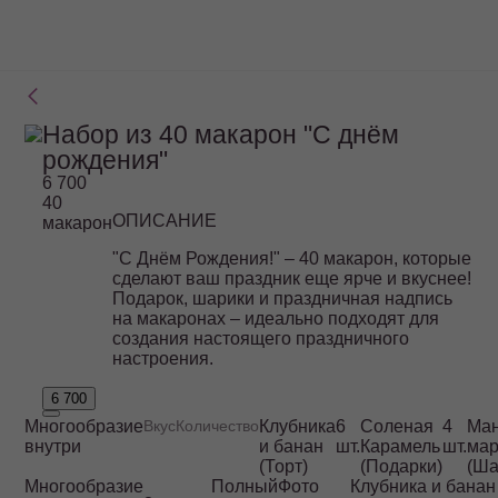
Набор из 40 макарон "С днём
рождения"
6 700
40
ОПИСАНИЕ
макарон
"С Днём Рождения!" – 40 макарон, которые
сделают ваш праздник еще ярче и вкуснее!
Подарок, шарики и праздничная надпись
на макаронах – идеально подходят для
создания настоящего праздничного
настроения.
6 700
Многообразие
Вкус
Количество
Клубника
6
Соленая
4
Ман
внутри
и банан
шт.
Карамель
шт.
мар
(Торт)
(Подарки)
(Ша
Многообразие
Полный
Фото
Клубника и банан