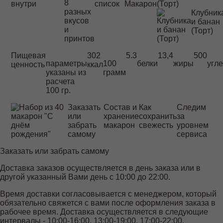
8
внутри
список
Макарон
(Торт)
разных
Клубник
вкусов
и банан
и
(Торт)
принтов
Пищевая
302
5.3
13,4
500
параметры
100
белки
жиры
угл
ценность
ккал
указаны из
грамм
расчета
100 гр.
Заказать
Состав и
Как
Следим
или
хранение
сохранить
за
забрать
макарон
свежесть
уровнем
самому
сервиса
Заказать или забрать самому
Доставка заказов осуществляется в день заказа или в
другой указанный Вами день с 10:00 до 22:00.
Время доставки согласовывается с менеджером, который
обязательно свяжется с вами после оформления заказа в
рабочее время. Доставка осуществляется в следующие
интервалы - 10:00-16:00, 13:00-19:00, 17:00-22:00.