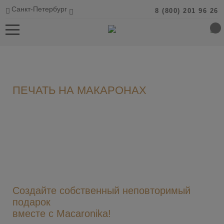
Санкт-Петербург
8 (800) 201 96 26
ПЕЧАТЬ НА МАКАРОНАХ
Macaronika предлагает уникальную возможность создать
собственный подарок для близких или торжественного
события.
Добавьте ваши фотографии, элементы оформления,
рисунки, любые картинки и инициалы в набор с печатью на
пирожных. Представьте себе неповторимый набор макарон
только для вас или близкого человека, и мы воплотим его в
жизнь.
Создайте собственный неповторимый
подарок
вместе с Macaronika!