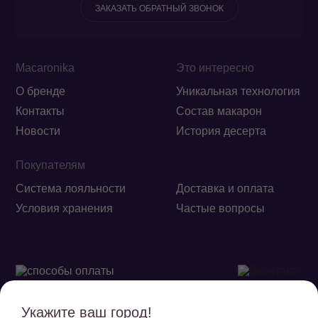
ЗАКАЗАТЬ ОБРАТНЫЙ ЗВОНОК
Macaronika
Это интересно
О бренде
Уникальная технология
Контакты
Состав макарон
Новости
История десерта
Покупателям
Система лояльности
Доставка и оплата
Условия хранения
Частые вопросы
Укажите ваш город!