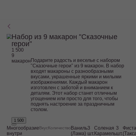
Набор из 9 макарон "Сказочные
герои"
1 500
9
Подарите радость и веселье с набором
макарон
"Сказочные герои" из 9 макарон. В набор
входят макароны с разнообразными
вкусами, украшенные яркими и милыми
изображениями. Каждый макарон
изготовлен с заботой и вниманием к
деталям. Этот набор станет отличным
угощением или просто для того, чтобы
поднять настроение за праздничным
столом.
1 500
Многообразие
Вкус
Количество
Ваниль
3
Соленая
3
Фист
внутри
(Лама)
шт.
Карамель
шт.
(Такс