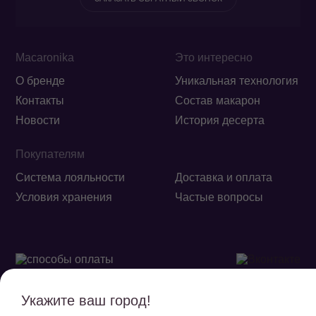
Macaronika
Это интересно
О бренде
Уникальная технология
Контакты
Состав макарон
Новости
История десерта
Покупателям
Система лояльности
Доставка и оплата
Условия хранения
Частые вопросы
Укажите ваш город!