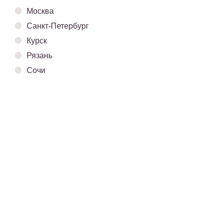
Обработка
Политика
Москва
персональных данных
конфиденциальности
Санкт-Петербург
Договор оферты
Карта сайта
Курск
Рязань
© 2026 «ИП ШТЕЙН А. М.», ВСЕ ПРАВА ЗАЩИЩЕНЫ
Сочи