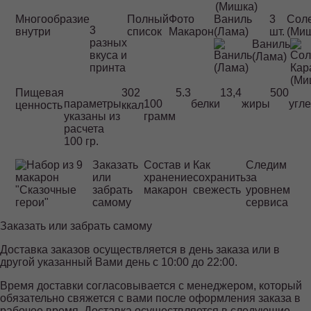
(Мишка)
Многообразие
Полный
Фото
Ваниль
3
Сол
3
внутри
список
Макарон
(Лама)
шт.
(Ми
разных
Ваниль
вкуса и
(Лама)
принта
Пищевая
302
5.3
13,4
500
параметры
100
белки
жиры
угл
ценность
ккал
указаны из
грамм
расчета
100 гр.
Заказать
Состав и
Как
Следим
или
хранение
сохранить
за
забрать
макарон
свежесть
уровнем
самому
сервиса
Заказать или забрать самому
Доставка заказов осуществляется в день заказа или в
другой указанный Вами день с 10:00 до 22:00.
Время доставки согласовывается с менеджером, который
обязательно свяжется с вами после оформления заказа в
рабочее время. Доставка осуществляется в следующие