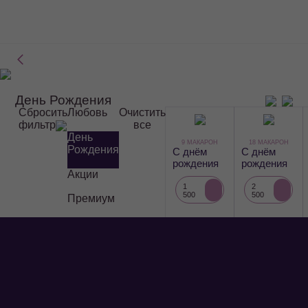
День Рождения
Фильтр
Сбросить
Любовь
Очистить
фильтр
все
День
9 МАКАРОН
18 МАКАРОН
Рождения
С днём
С днём
рождения
рождения
Акции
1
2
500
500
Премиум