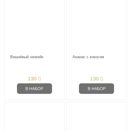
Вишнёвый чизкейк
Ананас с кокосом
130
130
В НАБОР
В НАБОР