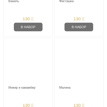
Ваниль
Фисташка
130
130
В НАБОР
В НАБОР
Инжир и камамбер
Малина
130
130