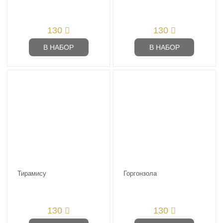
130
130
В НАБОР
В НАБОР
Тирамису
Горгонзола
130
130